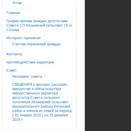
Устав
Главная
График приема граждан депутатами
Совета СП Абзаевский сельсовет 29-го
Созыва
Интернет-приемная
Счетчик обращений граждан
Контакты
противодействие коррупции
Совет
Регламент совета
СВЕДЕНИЯ о доходах, расходах,
имуществе и обязательствах
имущественного характера
депутатов Совета сельского
поселения Абзаевский сельсовет
муниципального района Кигинский
район и членов их семей за период
с 01 января 2015 г. по 31 декабря
2015 г.