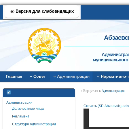
Версия для слабовидящих
Абзаевс
Администрац
муниципального 
Главная
Совет
Администрация
Нормативно-
↑ Вернуться к
Администрация
Администрация
Скачать (SP-Abzaevskij-sel
Должностные лица
Регламент
Структура администрации