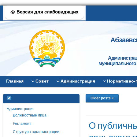
Версия для слабовидящих
Абзаевс
Администрац
муниципального 
Главная
Совет
Администрация
Нормативно-
Older posts «
Администрация
Должностные лица
О публичны
Регламент
Структура администрации