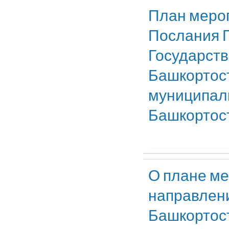
План меро
Послания 
Государст
Башкортост
муниципаль
Башкортост
О плане ме
направлени
Башкортос