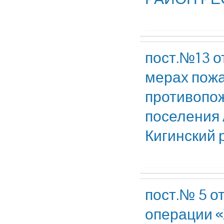
пост.№13 о
мерах пожа
противопож
поселения 
Кигинский 
пост.№ 5 о
операции «