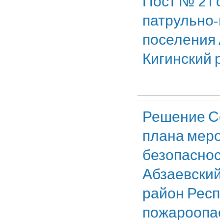
Пост № 21 
патрульно-
поселения 
Кигинский 
Решение Со
плана мер
безопаснос
Абзаевский
район Респ
пожароопас