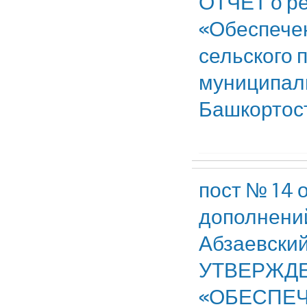
ОТЧЕТ о р
«Обеспечен
сельского 
муниципаль
Башкортоста
пост № 14 
дополнений
Абзаевский
УТВЕРЖД
«ОБЕСПЕ