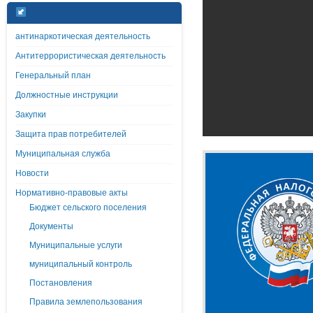
антинаркотическая деятельность
Антитеррористическая деятельность
Генеральный план
Должностные инструкции
Закупки
Защита прав потребителей
Муниципальная служба
Новости
Нормативно-правовые акты
Бюджет сельского поселения
Документы
Муниципальные услуги
муниципальный контроль
Постановления
Правила землепользования