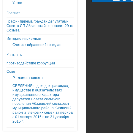
Устав
Главная
График приема граждан депутатами
Совета СП Абзаевский сельсовет 29-го
Созыва
Интернет-приемная
Счетчик обращений граждан
Контакты
противодействие коррупции
Совет
Регламент совета
СВЕДЕНИЯ о доходах, расходах,
имуществе и обязательствах
имущественного характера
депутатов Совета сельского
поселения Абзаевский сельсовет
муниципального района Кигинский
район и членов их семей за период
с 01 января 2015 г. по 31 декабря
2015 г.