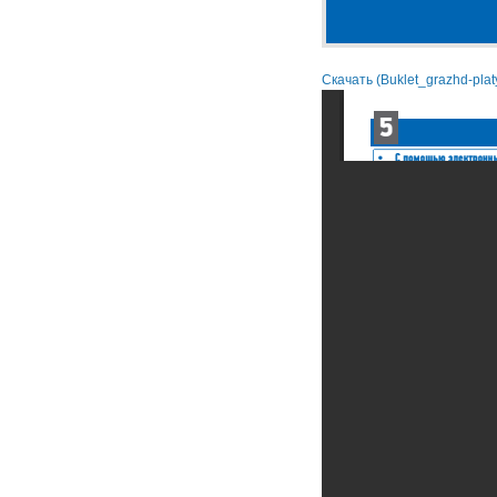
Скачать (Buklet_grazhd-plat