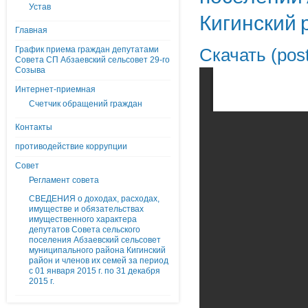
Устав
Кигинский 
Главная
График приема граждан депутатами
Скачать (pos
Совета СП Абзаевский сельсовет 29-го
Созыва
Интернет-приемная
Счетчик обращений граждан
Контакты
противодействие коррупции
Совет
Регламент совета
СВЕДЕНИЯ о доходах, расходах,
имуществе и обязательствах
имущественного характера
депутатов Совета сельского
поселения Абзаевский сельсовет
муниципального района Кигинский
район и членов их семей за период
с 01 января 2015 г. по 31 декабря
2015 г.