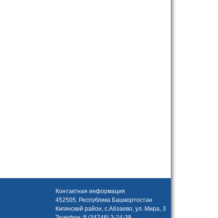
Контактная информация
452505, Республика Башкортостан
Кигинский район, с.Абзаево, ул. Мира, 3
Телефон: 8 (34748) 3-24-39